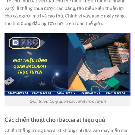
Trò chơi nổi bật với luật chơi dễ hiểu, tốc độ diễn ra nhanh
và tỷ lệ thắng thua được cân bằng, tạo điều kiện thuận lợi
cho cả người mới và cao thủ. Chính vì vậy, game ngày càng
thu hút đông đảo người chơi trên toàn thế giới.
Giới thiệu tổng quan baccarat trực tuyến
Các chiến thuật chơi baccarat hiệu quả
Chiến thắng trong baccarat không chỉ dựa vào may mắn mà