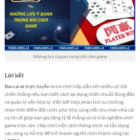
Những lưu ý quan trọng khi chơi game
Lời kết
Baccarat trực tuyến
là trò chơi hấp dẫn với nhiều cơ hội
chiến thắng nếu bạn biết cách áp dụng chiến thuật đúng đắn
và quản lý vốn hợp lý. Việc kết hợp phân tích xu hướng,
chọn thời điểm đặt cược phù hợp cùng việc lựa chọn nhà cái
uy tín sẽ giúp bạn gia tăng tỷ lệ thắng và có trải nghiệm chơi
game trọn vẹn. Hãy chơi một cách thông minh và tận dụng
các công cụ hỗ trợ để trở thành người chơi thành công tại