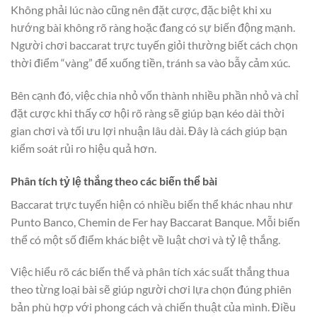
Không phải lúc nào cũng nên đặt cược, đặc biệt khi xu
hướng bài không rõ ràng hoặc đang có sự biến động mạnh.
Người chơi baccarat trực tuyến giỏi thường biết cách chọn
thời điểm “vàng” để xuống tiền, tránh sa vào bẫy cảm xúc.
Bên cạnh đó, việc chia nhỏ vốn thành nhiều phần nhỏ và chỉ
đặt cược khi thấy cơ hội rõ ràng sẽ giúp bạn kéo dài thời
gian chơi và tối ưu lợi nhuận lâu dài. Đây là cách giúp bạn
kiểm soát rủi ro hiệu quả hơn.
Phân tích tỷ lệ thắng theo các biến thể bài
Baccarat trực tuyến hiện có nhiều biến thể khác nhau như
Punto Banco, Chemin de Fer hay Baccarat Banque. Mỗi biến
thể có một số điểm khác biệt về luật chơi và tỷ lệ thắng.
Việc hiểu rõ các biến thể và phân tích xác suất thắng thua
theo từng loại bài sẽ giúp người chơi lựa chọn đúng phiên
bản phù hợp với phong cách và chiến thuật của mình. Điều