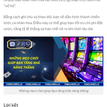
“nổ hũ”.
Bằng cách ghi chú và theo dõi, bạn sẽ dần hình thành chiến
lược cá nhân hóa. Điều này có thể giúp bạn tối ưu chi phí đặt
cược, tăng tỷ lệ thắng và hạn chế rủi ro khi chơi lâu dài.
Những mẹo chơi giúp bạn tăng khả năng thắng
Lời kết