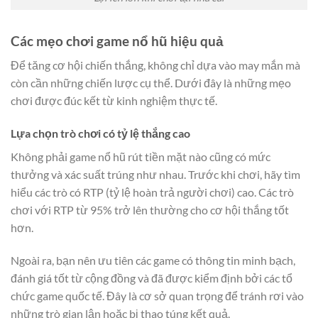
Các mẹo chơi game nổ hũ hiệu quả
Để tăng cơ hội chiến thắng, không chỉ dựa vào may mắn mà
còn cần những chiến lược cụ thể. Dưới đây là những mẹo
chơi được đúc kết từ kinh nghiệm thực tế.
Lựa chọn trò chơi có tỷ lệ thắng cao
Không phải game nổ hũ rút tiền mặt nào cũng có mức
thưởng và xác suất trúng như nhau. Trước khi chơi, hãy tìm
hiểu các trò có RTP (tỷ lệ hoàn trả người chơi) cao. Các trò
chơi với RTP từ 95% trở lên thường cho cơ hội thắng tốt
hơn.
Ngoài ra, bạn nên ưu tiên các game có thông tin minh bạch,
đánh giá tốt từ cộng đồng và đã được kiểm định bởi các tổ
chức game quốc tế. Đây là cơ sở quan trọng để tránh rơi vào
những trò gian lận hoặc bị thao túng kết quả.