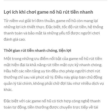
Lợi ích khi chơi game nổ hũ rút tiền nhanh
Từ niềm vui giải trí đơn thuần, game nổ hũ còn mang lại
những lợi ích thiết thực. Đặc biệt, tốc độ rút tiền, hệ thống
thanh toán và bảo mật là những yếu tố được người chơi
đánh giá cao.
Thời gian rút tiền nhanh chóng, tiện lợi
Một trong những ưu điểm nổi bật của game nổ hũ rút tiền
mặt hiện đại là khả năng rút tiền mặt cực kỳ nhanh chóng.
Hầu hết các nền tảng uy tín đều cho phép người chơi rút
thưởng chỉ sau vài phút xử lý. Điều này giúp bạn chủ động
quản lý tài chính, không phải chờ đợi lâu như nhiều dịch vụ
khác.
Đặc biệt với các game nổ hũ có tích hợp công nghệ thanh
toán tự động, tiền thưởng được chuyển trực tiếp về tài