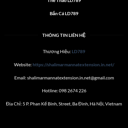
Thể Thao LD789
Bắn Cá LD789
THÔNG TIN LIÊN HỆ
Thương Hiệu:
LD789
Website:
https://shalimarmannatextension.in.net/
Email:
shalimarmannatextension.in.net@gmail.com
Hotline: 098 2674 226
Địa Chỉ: 5 P. Phan Kế Bính, Street, Ba Đình, Hà Nội, Vietnam