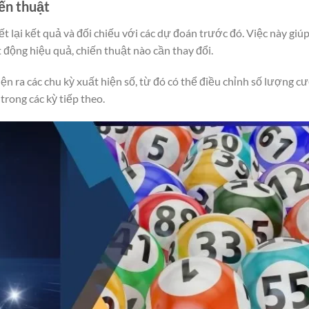
iến thuật
ết lại kết quả và đối chiếu với các dự đoán trước đó. Việc này giú
 động hiệu quả, chiến thuật nào cần thay đổi.
iện ra các chu kỳ xuất hiện số, từ đó có thể điều chỉnh số lượng cư
trong các kỳ tiếp theo.