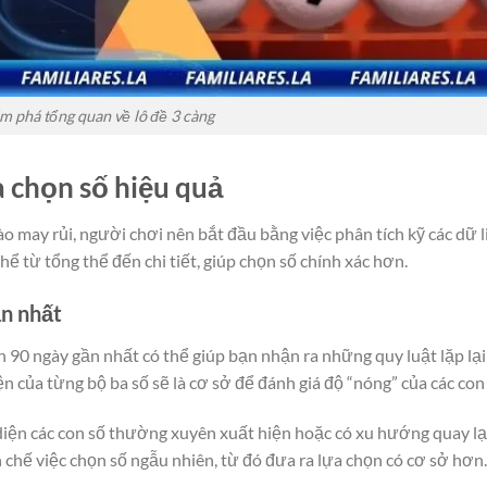
 phá tổng quan về lô đề 3 càng
 chọn số hiệu quả
 may rủi, người chơi nên bắt đầu bằng việc phân tích kỹ các dữ l
hể từ tổng thể đến chi tiết, giúp chọn số chính xác hơn.
ần nhất
 90 ngày gần nhất có thể giúp bạn nhận ra những quy luật lặp lại
ện của từng bộ ba số sẽ là cơ sở để đánh giá độ “nóng” của các con 
diện các con số thường xuyên xuất hiện hoặc có xu hướng quay lạ
 chế việc chọn số ngẫu nhiên, từ đó đưa ra lựa chọn có cơ sở hơn.