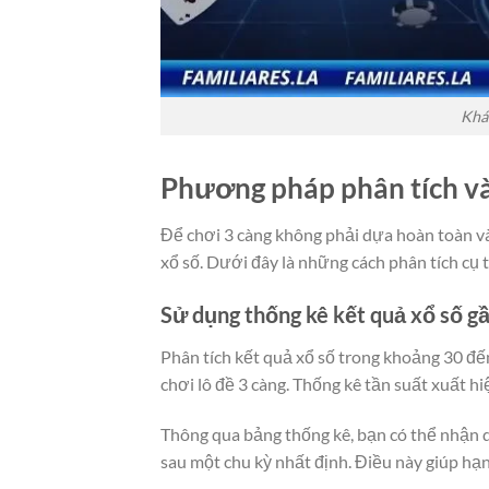
Khám
Phương pháp phân tích và
Để chơi 3 càng không phải dựa hoàn toàn vào
xổ số. Dưới đây là những cách phân tích cụ t
Sử dụng thống kê kết quả xổ số g
Phân tích kết quả xổ số trong khoảng 30 đến
chơi lô đề 3 càng. Thống kê tần suất xuất hi
Thông qua bảng thống kê, bạn có thể nhận 
sau một chu kỳ nhất định. Điều này giúp hạn